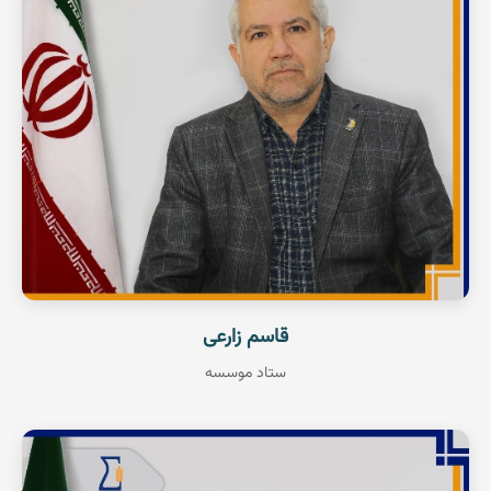
عضو هیات علمی
مشاهده رزومه
قاسم زارعی
ستاد موسسه