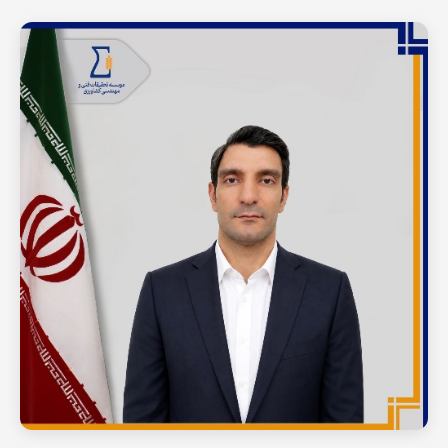
محقق
گلخانه
محقق
مشاهده رزومه