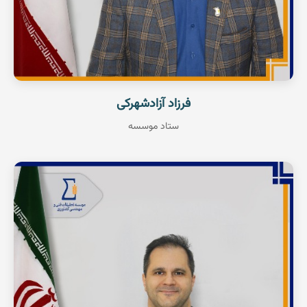
فرزاد آزادشهرکی
ستاد موسسه
استادیار پژوهشی
گلخانه
عضو هیات علمی
مشاهده رزومه