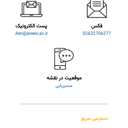
فکس
پست الکترونیک
Aeri@areeo.ac.ir
02632706277
موقعیت در نقشه
مسیریابی
دسترسی سریع