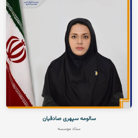
استادیار پژوهشی
آبیاری
عضو هیات علمی
مشاهده رزومه
سالومه سپهری صادقیان
ستاد موسسه