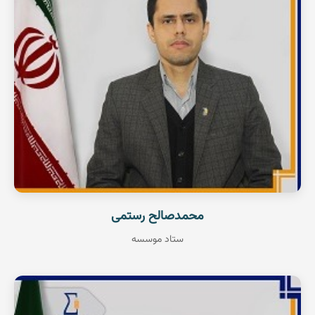
عضو هیات علمی
مشاهده رزومه
محمدصالح رستمی
ستاد موسسه