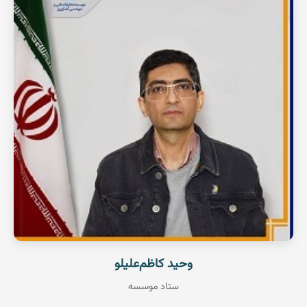
استادیار پژوهشی
هوشمندسازی
عضو هیات علمی
مشاهده رزومه
وحید کاظم‌علیلو
ستاد موسسه