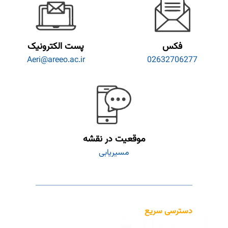
فکس
پست الکترونیک
Aeri@areeo.ac.ir
02632706277
موقعیت در نقشه
مسیریابی
دسترسی سریع