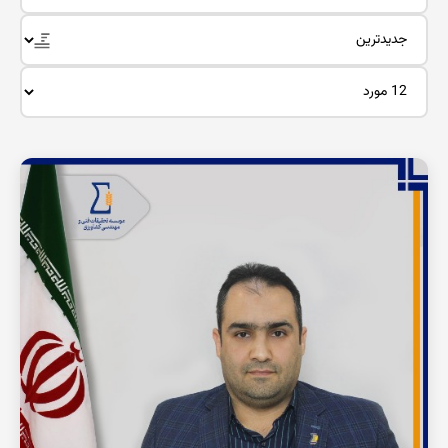
محقق
هوشمندسازی
محقق
مشاهده رزومه