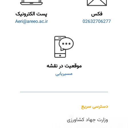
فکس
پست الکترونیک
Aeri@areeo.ac.ir
02632706277
موقعیت در نقشه
مسیریابی
دسترسی سریع
وزارت جهاد کشاورزی