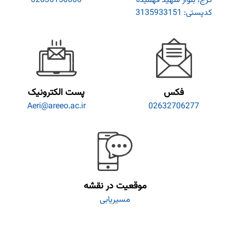
کرج، بلوار شهید فهمیده
02636150000
کدپستی: 3135933151
فکس
پست الکترونیک
Aeri@areeo.ac.ir
02632706277
موقعیت در نقشه
مسیریابی