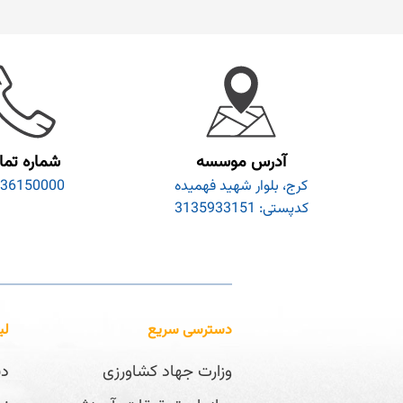
آدرس موسسه
شماره تم
کرج، بلوار شهید فهمیده
36150000
کدپستی: 3135933151
دسترسی سریع
لی
وزارت جهاد کشاورزی
دف