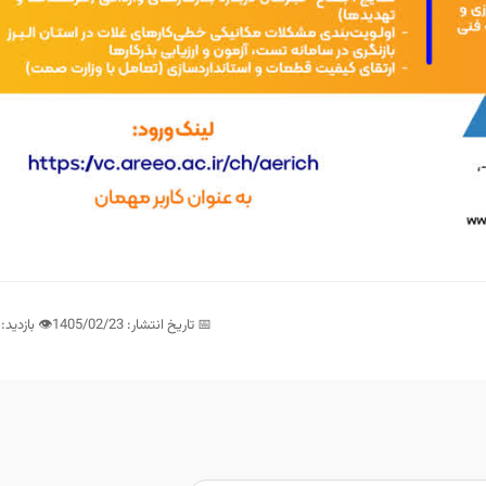
📅 تاریخ انتشار: 1405/02/23
👁️ بازدید: 88