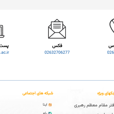
اس
فکس
پست 
ac.ir
02632706277
026
نکهای ویژه
شبکه های اجتماعی
تر مقام معظم رهبری
ایتا
بله