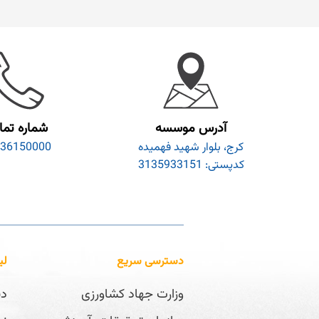
آدرس موسسه
شماره تم
کرج، بلوار شهید فهمیده
36150000
کدپستی: 3135933151
دسترسی سریع
لی
وزارت جهاد کشاورزی
دف