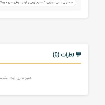
سخنرانی علمی: ارزیابی، تصحیح اریبی و ترکیب وزنی مدل‌های CMIP6 برای برآورد پارامترهای اقلیمی تحت سناریوهای مختلف
💬 نظرات (0)
هنوز نظری ثبت نشده ا