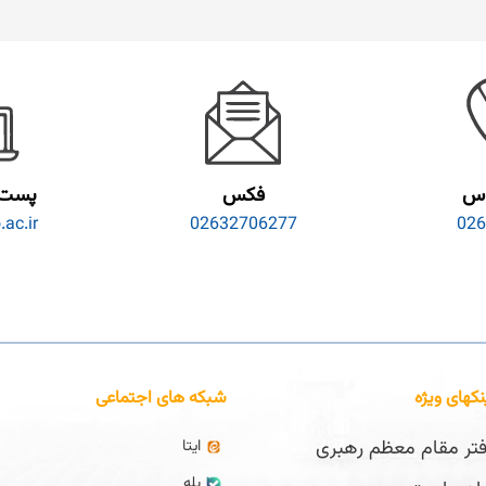
اس
فکس
پست 
ac.ir
02632706277
026
نکهای ویژه
شبکه های اجتماعی
تر مقام معظم رهبری
ایتا
بله