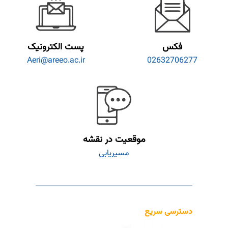
فکس
پست الکترونیک
Aeri@areeo.ac.ir
02632706277
موقعیت در نقشه
مسیریابی
دسترسی سریع