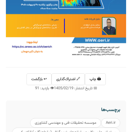
🖨️ چاپ
🔗 اشتراک‌گذاری
↩️ بازگشت
📅 تاریخ انتشار: 1405/02/19
👁️ بازدید: 91
برچسب‌ها
Aeri.ir
موسسه تحقیقات فنی و مهندسی کشاورزی