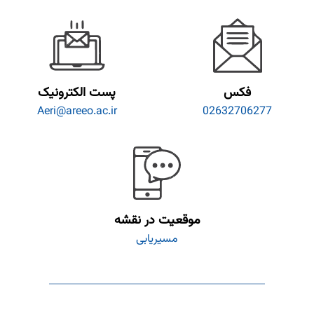
فکس
پست الکترونیک
Aeri@areeo.ac.ir
02632706277
موقعیت در نقشه
مسیریابی